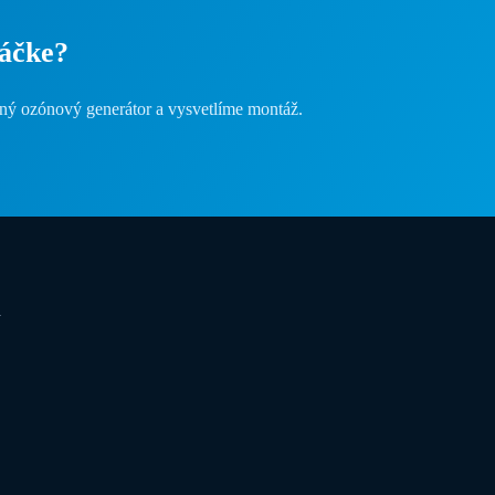
ráčke?
ný ozónový generátor a vysvetlíme montáž.
a