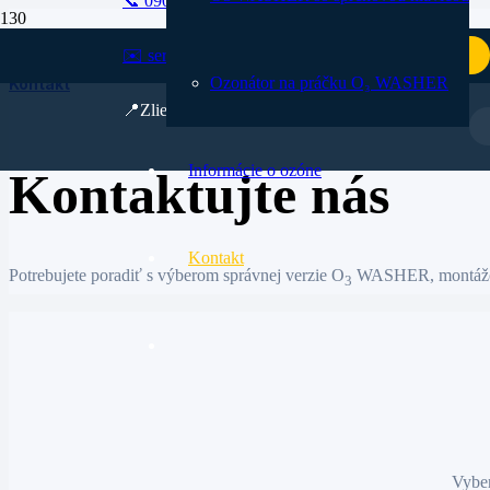
📞 0907 503 133
✉️ servis@marlus.sk
E-shop BioHit.sk
Domov
Ozonátor na práčku O₃ WASHER
Kontakt
📍Zlievarenská 227/1 Nitra
Informácie o ozóne
Kontaktujte nás
Kontakt
Potrebujete poradiť s výberom správnej verzie O
WASHER, montážou 
3
Vyber